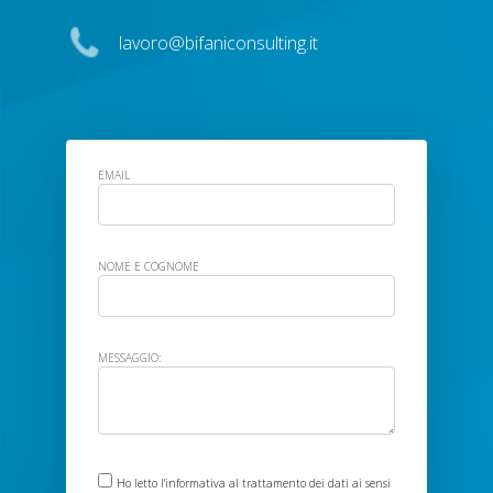
lavoro@bifaniconsulting.it
EMAIL
NOME E COGNOME
MESSAGGIO:
Ho letto
l'informativa
al trattamento dei dati ai sensi