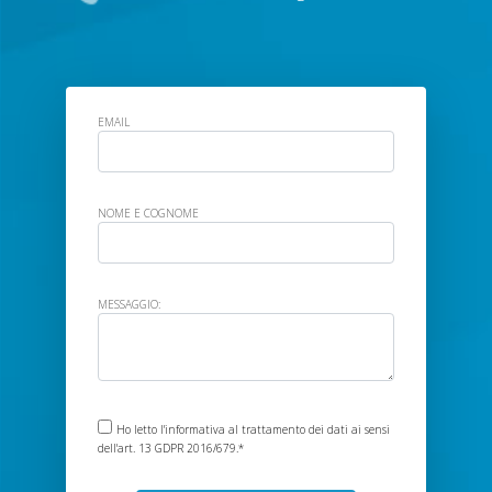
EMAIL
NOME E COGNOME
MESSAGGIO:
Ho letto
l'informativa
al trattamento dei dati ai sensi
dell'art. 13 GDPR 2016/679.*