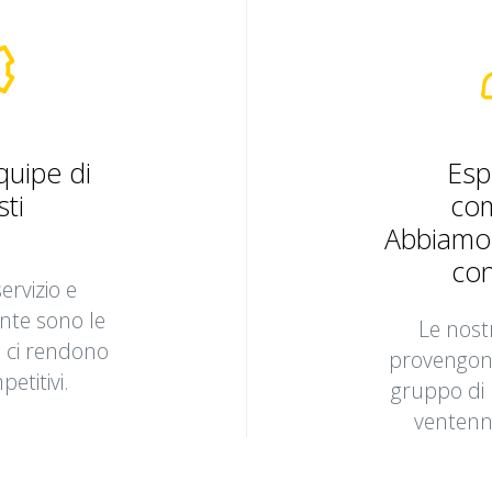
uipe di
Esp
sti
co
Abbiamo 
con
ervizio e
ente sono le
Le nos
e ci rendono
provengono
petitivi.
gruppo di 
ventenn