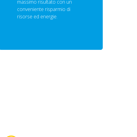
massimo risultato con un
conveniente risparmio di
risorse ed energie.