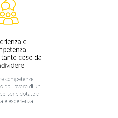
erienza e
mpetenza
tante cose da
dividere.
tre competenze
 dal lavoro di un
persone dotate di
ale esperienza.