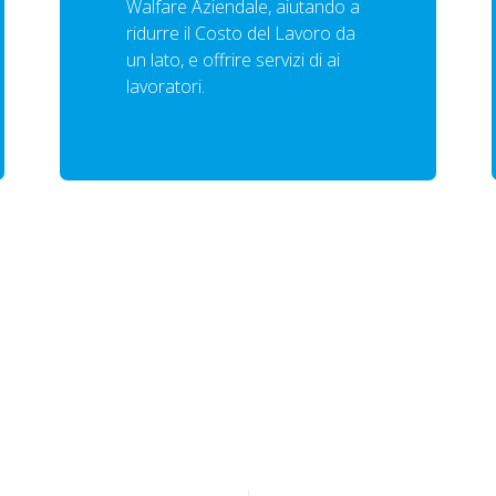
Walfare Aziendale, aiutando a
ridurre il Costo del Lavoro da
un lato, e offrire servizi di ai
lavoratori.