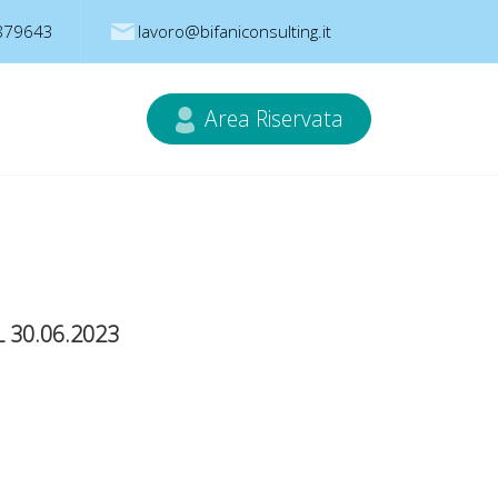
879643
lavoro@bifaniconsulting.it
Area Riservata
 30.06.2023