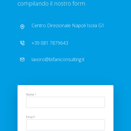
compilando il nostro form.
Centro Direzionale Napoli Isola G1
+39 081 7879643
lavoro@bifaniconsulting.it
Nome
*
Email
*